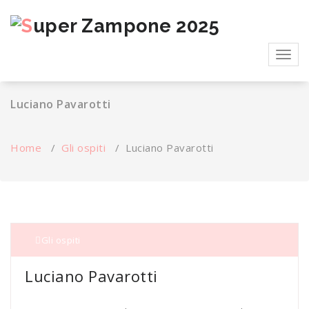
Salta
al
contenuto
Toggl
navig
Luciano Pavarotti
Home
/
Gli ospiti
/
Luciano Pavarotti
Gli ospiti
Luciano Pavarotti