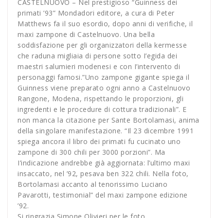
CASTELNUOVO – Nel prestigioso “Guinness dei
primati ’93” Mondadori editore, a cura di Peter
Matthews fa il suo esordio, dopo anni di verifiche, il
maxi zampone di Castelnuovo. Una bella
soddisfazione per gli organizzatori della kermesse
che raduna migliaia di persone sotto I’egida dei
maestri salumieri modenesi e con I’intervento di
personaggi famosi.”Uno zampone gigante spiega il
Guinness viene preparato ogni anno a Castelnuovo
Rangone, Modena, rispettando le proporzioni, gli
ingredenti e le procedure di cottura tradizionali”. E
non manca la citazione per Sante Bortolamasi, anima
della singolare manifestazione. “Il 23 dicembre 1991
spiega ancora il libro dei primati fu cucinato uno
zampone di 300 chili per 3000 porzioni”. Ma
I’indicazione andrebbe già aggiornata: l’ultimo maxi
insaccato, nel ’92, pesava ben 322 chili. Nella foto,
Bortolamasi accanto al tenorissimo Luciano
Pavarotti, testimonial” del maxi zampone edizione
’92.
Si ringrazia Simone Olivieri per le foto.